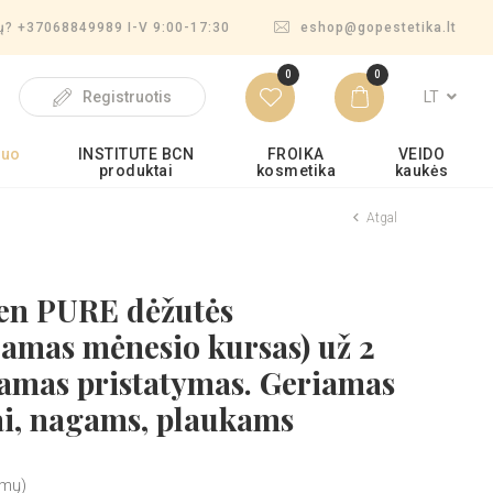
mų? +37068849989 I-V 9:00-17:30
eshop@gopestetika.lt
0
0
LT
Registruotis
nuo
INSTITUTE BCN
FROIKA
VEIDO
produktai
kosmetika
kaukės
Atgal
gen PURE dėžutės
amas mėnesio kursas) už 2
amas pristatymas. Geriamas
ai, nagams, plaukams
imų)