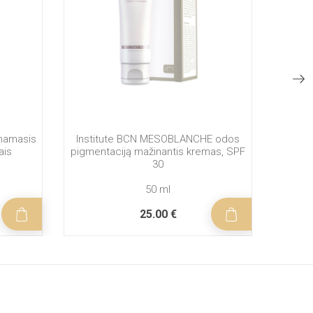
inamasis
Institute BCN MESOBLANCHE odos
Ins
ais
pigmentaciją mažinantis kremas, SPF
preb
30
sauga
50 ml
25.00 €