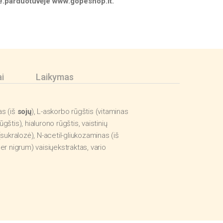
 e.parduotuvėje www.gopeshop.lt.
ai
Laikymas
as (iš
sojų
), L-askorbo rūgštis (vitaminas
gštis), hialurono rūgštis, vaistinių
 (sukralozė), N-acetil-gliukozaminas (iš
iper nigrum) vaisiųekstraktas, vario