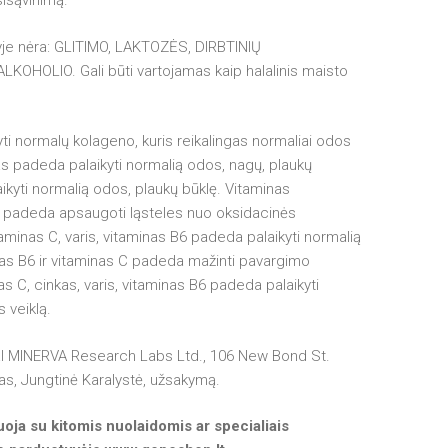
sisąvinimą.
je nėra: GLITIMO, LAKTOZĖS, DIRBTINIŲ
OHOLIO. Gali būti vartojamas kaip halalinis maisto
ti normalų kolageno, kuris reikalingas normaliai odos
as padeda palaikyti normalią odos, nagų, plaukų
ikyti normalią odos, plaukų būklę. Vitaminas
ris padeda apsaugoti ląsteles nuo oksidacinės
aminas C, varis, vitaminas B6 padeda palaikyti normalią
nas B6 ir vitaminas C padeda mažinti pavargimo
as C, cinkas, varis, vitaminas B6 padeda palaikyti
 veiklą.
l MINERVA Research Labs Ltd., 106 New Bond St.
, Jungtinė Karalystė, užsakymą.
ja su kitomis nuolaidomis ar specialiais