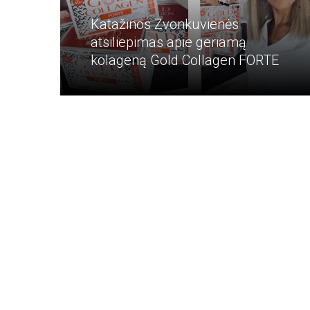
Katažinos Zvonkuvienės
atsiliepimas apie geriamą
kolageną Gold Collagen FORTE
Katažinos Zvonkuvienės
atsiliepimas apie geriamą
kolageną Gold Collagen FORTE
Mielos merginos, noriu su Jumis
pasidalinti FANTASTIŠKU ATRADIMU!
Plačiau