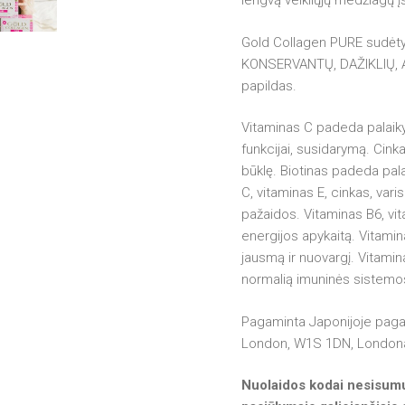
lengvą veikliųjų medžiagų į
Gold Collagen PURE sudėty
KONSERVANTŲ, DAŽIKLIŲ, ALK
papildas.
Vitaminas C padeda palaiky
funkcijai, susidarymą. Cink
būklę. Biotinas padeda pala
C, vitaminas E, cinkas, va
pažaidos. Vitaminas B6, vit
energijos apykaitą. Vitami
jausmą ir nuovargį. Vitamin
normalią imuninės sistemos
Pagaminta Japonijoje paga
London, W1S 1DN, Londonas
Nuolaidos kodai nesisumuo