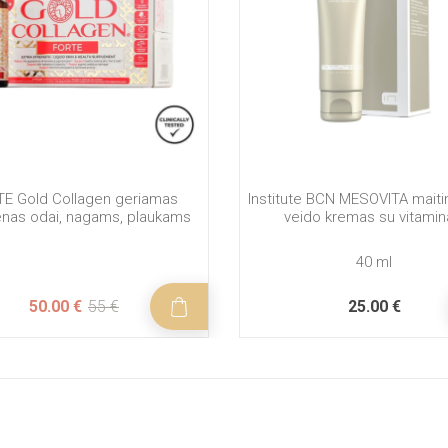
E Gold Collagen geriamas
Institute BCN MESOVITA mait
enas odai, nagams, plaukams
veido kremas su vitamin
40 ml
50.00 €
55 €
25.00 €