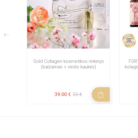
Gold Collagen kosmetikos rinkinys
FORT
(balzamas + veido kaukės)
kolag
39.00 €
55 €