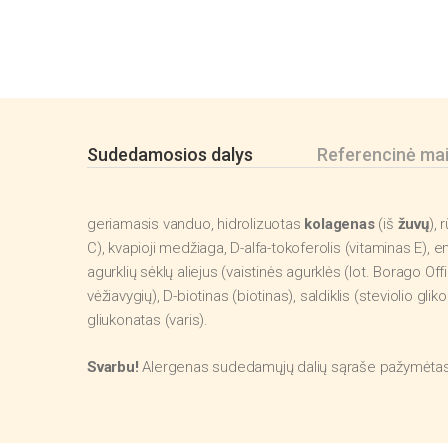
Sudedamosios dalys
Referencinė mai
geriamasis vanduo, hidrolizuotas
kolagenas
(iš
žuvų
), 
C), kvapioji medžiaga, D-alfa-tokoferolis (vitaminas E), em
agurklių sėklų aliejus (vaistinės agurklės (lot. Borago Offic
vėžiavygių), D-biotinas (biotinas), saldiklis (steviolio gli
gliukonatas (varis).
Svarbu!
Alergenas sudedamųjų dalių sąraše pažymėtas p