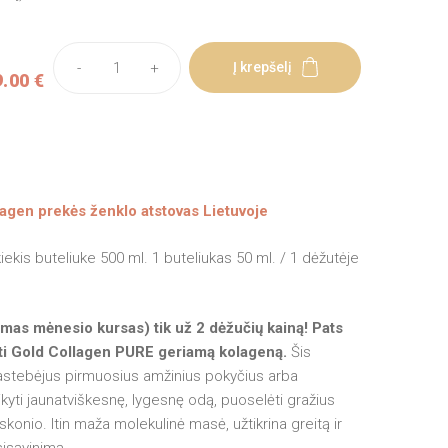
-
+
Į krepšelį
.00 €
lagen prekės ženklo atstovas Lietuvoje
iekis buteliuke 500 ml. 1 buteliukas 50 ml. / 1 dėžutėje
as mėnesio kursas) tik už 2 dėžučių kainą! Pats
ti Gold Collagen PURE geriamą kolageną.
Šis
pastebėjus pirmuosius amžinius pokyčius arba
kyti jaunatviškesnę, lygesnę odą, puoselėti gražius
konio. Itin maža molekulinė masė, užtikrina greitą ir