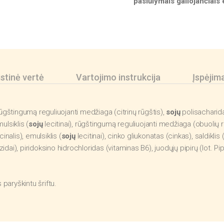
pasiūlymais galiojančiais
stinė vertė
Vartojimo instrukcija
Įspėjim
rūgštingumą reguliuojanti medžiaga (citrinų rūgštis),
sojų
polisacharid
ulsiklis (
sojų
lecitinai), rūgštingumą reguliuojanti medžiaga (obuolių rū
inalis), emulsiklis (
sojų
lecitinai), cinko gliukonatas (cinkas), saldiklis
kozidai), piridoksino hidrochloridas (vitaminas B6), juodųjų pipirų (lot. P
aryškintu šriftu.