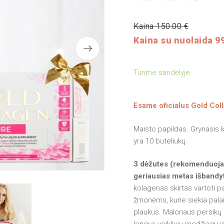
Kaina 150.00 €
Kaina su nuolaida 99
Turime sandėlyje
Esame oficialus Gold Col
Maisto papildas. Grynasis k
yra 10 buteliukų.
3 dėžutes (rekomenduojam
geriausias metas išbandy
kolagenas skirtas vartoti 
žmonėms, kurie siekia palai
plaukus. Malonaus persikų s