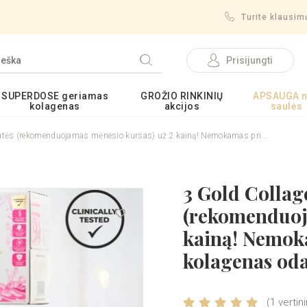
Turite klausi
Prisijungti
SUPERDOSE geriamas
GROŽIO RINKINIŲ
APSAUGA 
kolagenas
akcijos
saulės
utės (rekomenduojamas mėnesio kursas) už 2 kainą! Nemokamas pri...
3 Gold Colla
(rekomenduoj
kainą! Nemok
kolagenas od
(1 vertin