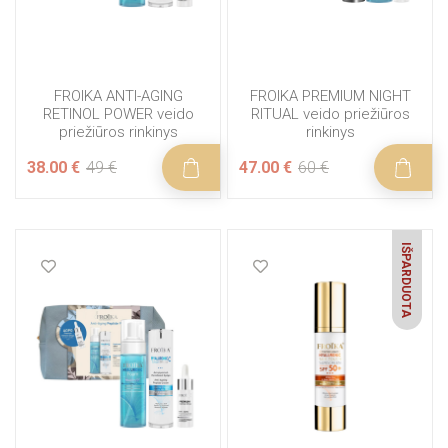
INSTITUTE BCN priemonės mezoterapijai
FROIKA RIEBIAI, Į AKNĘ LINKUSIAI ODAI
FROIKA prausikliai su hialuronu
FROIKA skysti makiažo pagrindai
FROIKA AUKŠTOS KOKYBĖS PRIEMONĖS
FROIKA ANTI-AGING
FROIKA PREMIUM NIGHT
FROIKA apsauga nuo saules su hialuronu
RETINOL POWER veido
RITUAL veido priežiūros
priežiūros rinkinys
rinkinys
FROIKA jautriai odai
FROIKA PRAUSIMOSI PRIEMONĖS
38.00 €
49 €
47.00 €
60 €
FROIKA riebiai, į aknę linkusiai odai
FROIKA ODĄ STANGRINANČIOS PRIEMONĖS
FROIKA aukštos kokybės priemonės
FROIKA prausimosi priemonės
FROIKA PRIEMONĖS NUO PIGMENTACIJOS
IŠPARDUOTA
FROIKA odą stangrinančios priemonės
FROIKA NUO VABZDŽIŲ ĮKANDIMŲ, NUDEGIMŲ
FROIKA priemonės nuo pigmentacijos
FROIKA nuo vabzdžių įkandimų, nudegimų