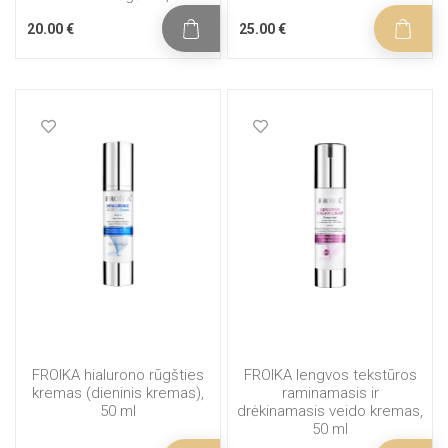
20.00 €
25.00 €
FROIKA hialurono rūgšties
FROIKA lengvos tekstūros
kremas (dieninis kremas),
raminamasis ir
50 ml
drėkinamasis veido kremas,
50 ml