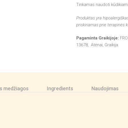
Tinkamas naudoti kūdikiam
Produktas yra hipoalergiškas, 
priskiriamas prie terapinės 
Pagaminta Graikijoje:
FRO
13678, Atėnai, Graikija.
os medžiagos
Ingredients
Naudojimas