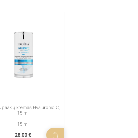
 paakių kremas Hyaluronic C,
15 ml
15 ml
28.00 €