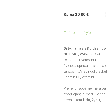
Kaina 30.00 €
Turime sandėlyje
Drėkinamasis fluidas n
SPF 50+, 250ml)
. Drėkina
fotostabili, vandeniui atsp
šviesos spindulių, skatina
taršos ir UV spindulių suke
vitaminu C, vitaminu E.
Pienelio sudėtyje nėra parabe
reaguojančiai odai. Neriebio
nepaliekant baltų žymių.