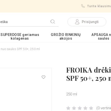
Turite klausi
Prisijungti
SUPERDOSE geriamas
GROŽIO RINKINIŲ
APSAUGA 
kolagenas
akcijos
saulės
 nuo saulės SPF 50+, 250 ml
FROIKA drėkin
SPF 50+, 250 
250 ml
(0 vertin