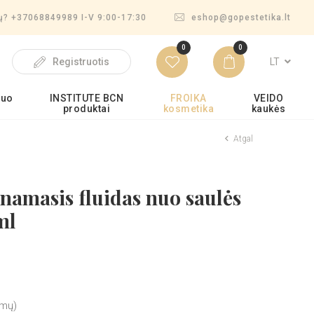
mų? +37068849989 I-V 9:00-17:30
eshop@gopestetika.lt
0
0
LT
Registruotis
nuo
INSTITUTE BCN
FROIKA
VEIDO
produktai
kosmetika
kaukės
Atgal
amasis fluidas nuo saulės
ml
imų)