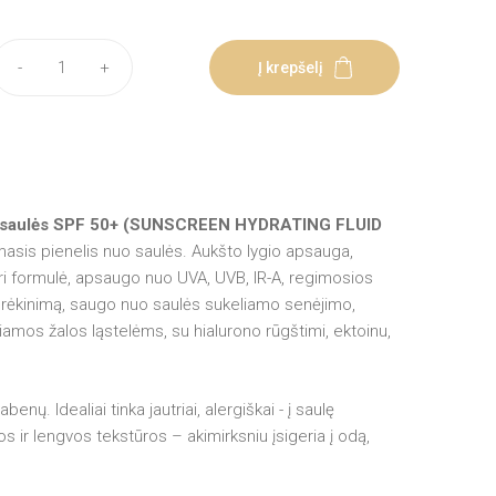
-
+
Į krepšelį
uo saulės SPF 50+ (SUNSCREEN HYDRATING FLUID
masis pienelis nuo saulės. Aukšto lygio apsauga,
ari formulė, apsaugo nuo UVA, UVB, IR-A, regimosios
 drėkinimą, saugo nuo saulės sukeliamo senėjimo,
liamos žalos ląstelėms, su hialurono rūgštimi, ektoinu,
nų. Idealiai tinka jautriai, alergiškai - į saulę
s ir lengvos tekstūros – akimirksniu įsigeria į odą,