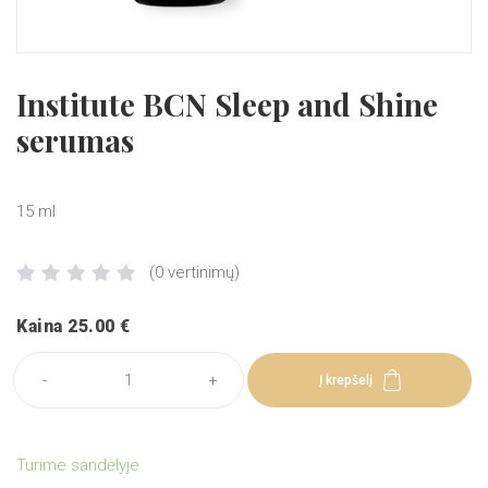
INSTITUTE BCN priemonės mezoterapijai
Institute BCN Sleep and Shine
FROIKA kosmetikos rinkiniai
serumas
FROIKA kremai su hialuronu
FROIKA prausikliai su hialuronu
15 ml
FROIKA skysti makiažo pagrindai
(0 vertinimų)
FROIKA apsauga nuo saules su hialuronu
FROIKA jautriai odai
Kaina 25.00 €
FROIKA riebiai, į aknę linkusiai odai
-
+
Į krepšelį
FROIKA aukštos kokybės priemonės
FROIKA prausimosi priemonės
Turime sandėlyje
FROIKA odą stangrinančios priemonės