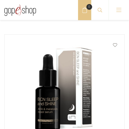
0
GOLD COLLAGEN geriamas kolagenas
GOLD COLLAGEN odai, nagams, plaukams
GOLD COLLAGEN plaukų grožiui
GOLD COLLAGEN sąnariams, sportui
GOLD COLLAGEN kosmetika
GOLD COLLAGEN serumai
GOLD COLLAGEN tabletės
INSTITUTE BCN kremai
INSTITUTE BCN prebiotics kremai
INSTITUTE BCN serumai