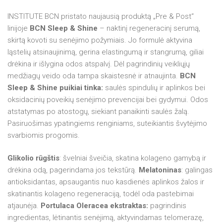
FROIKA priemonės nuo pigmentacijos
INSTITUTE BCN pristato naujausią produktą „Pre & Post“
linijoje
BCN Sleep & Shine
– naktinį regeneracinį serumą,
FROIKA nuo vabzdžių įkandimų, nudegimų
skirtą kovoti su senėjimo požymiais.
Jo formulė aktyvina
ląstelių atsinaujinimą, gerina elastingumą ir stangrumą, giliai
drėkina ir išlygina odos atspalvį.
Dėl pagrindinių veikliųjų
medžiagų veido oda tampa skaistesnė ir atnaujinta.
BCN
Sleep & Shine puikiai tinka:
saulės spindulių ir aplinkos bei
oksidacinių poveikių senėjimo prevencijai bei gydymui. Odos
atstatymas po atostogų, siekiant panaikinti saulės žalą.
Pasiruošimas ypatingiems renginiams, suteikiantis švytėjimo
svarbiomis progomis.
Glikolio rūgštis
: švelniai šveičia, skatina kolageno gamybą ir
drėkina odą, pagerindama jos tekstūrą.
Melatoninas
: galingas
antioksidantas, apsaugantis nuo kasdienės aplinkos žalos ir
skatinantis kolageno regeneraciją, todėl oda pastebimai
atjaunėja.
Portulaca Oleracea ekstraktas:
pagrindinis
ingredientas, lėtinantis senėjimą, aktyvindamas telomerazę,