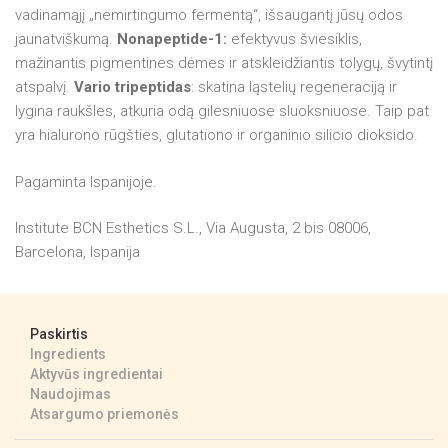
vadinamąjį „nemirtingumo fermentą“, išsaugantį jūsų odos
jaunatviškumą.
Nonapeptide-1:
efektyvus šviesiklis,
mažinantis pigmentines dėmes ir atskleidžiantis tolygų, švytintį
atspalvį.
Vario tripeptidas
: skatina ląstelių regeneraciją ir
lygina raukšles, atkuria odą gilesniuose sluoksniuose.
Taip pat
yra hialurono rūgšties, glutationo ir organinio silicio dioksido.
Pagaminta Ispanijoje.
Institute BCN Esthetics S.L., Via Augusta, 2 bis 08006,
Barcelona, Ispanija
Paskirtis
Ingredients
Aktyvūs ingredientai
Naudojimas
Atsargumo priemonės