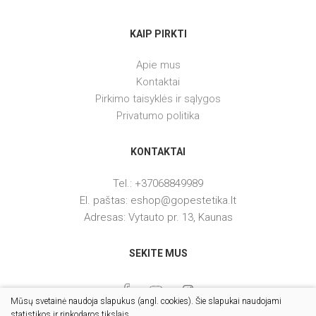
KAIP PIRKTI
Apie mus
Kontaktai
Pirkimo taisyklės ir sąlygos
Privatumo politika
KONTAKTAI
Tel.: +37068849989
El. paštas: eshop@gopestetika.lt
Adresas: Vytauto pr. 13, Kaunas
SEKITE MUS
Mūsų svetainė naudoja slapukus (angl. cookies). Šie slapukai naudojami
statistikos ir rinkodaros tikslais.