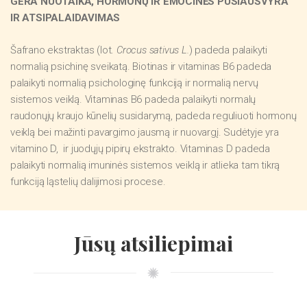
GERA NUOTAIKA, HORMONŲ IR EMOCINĖS PUSIAUSVYRA
IR ATSIPALAIDAVIMAS
Šafrano ekstraktas (lot.
Crocus sativus L.
) padeda palaikyti
normalią psichinę sveikatą. Biotinas ir vitaminas B6 padeda
palaikyti normalią psichologinę funkciją ir normalią nervų
sistemos veiklą. Vitaminas B6 padeda palaikyti normalų
raudonųjų kraujo kūnelių susidarymą, padeda reguliuoti hormonų
veiklą bei mažinti pavargimo jausmą ir nuovargį. Sudėtyje yra
vitamino D, ir juodųjų pipirų ekstrakto. Vitaminas D padeda
palaikyti normalią imuninės sistemos veiklą ir atlieka tam tikrą
funkciją ląstelių dalijimosi procese.
Jūsų atsiliepimai