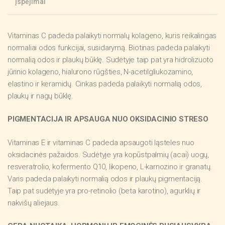
Įspėjimai
Vitaminas C padeda palaikyti normalų kolageno, kuris reikalingas
normaliai odos funkcijai, susidarymą. Biotinas padeda palaikyti
normalią odos ir plaukų būklę. Sudėtyje taip pat yra hidrolizuoto
jūrinio kolageno, hialurono rūgšties, N-acetilgliukozamino,
elastino ir keramidų. Cinkas padeda palaikyti normalią odos,
plaukų ir nagų būklę.
PIGMENTACIJA IR APSAUGA NUO OKSIDACINIO STRESO
Vitaminas E ir vitaminas C padeda apsaugoti ląsteles nuo
oksidacinės pažaidos. Sudėtyje yra kopūstpalmių (acai) uogų,
resveratrolio, kofermento Q10, likopeno, L-karnozino ir granatų.
Varis padeda palaikyti normalią odos ir plaukų pigmentaciją.
Taip pat sudėtyje yra pro-retinolio (beta karotino), agurklių ir
nakvišų aliejaus.