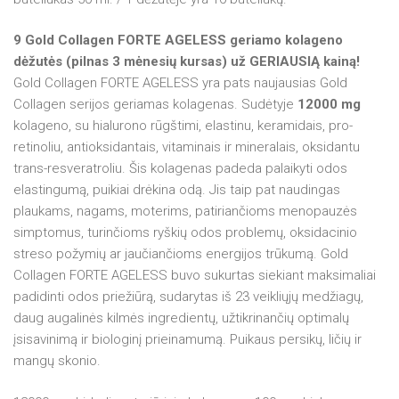
9 Gold Collagen FORTE AGELESS geriamo kolageno
dėžutės (pilnas 3 mėnesių kursas) už GERIAUSIĄ kainą!
Gold Collagen FORTE AGELESS yra pats naujausias Gold
Collagen serijos geriamas kolagenas. Sudėtyje
12000 mg
kolageno, su hialurono rūgštimi, elastinu, keramidais, pro-
retinoliu, antioksidantais, vitaminais ir mineralais, oksidantu
trans-resveratroliu. Šis kolagenas padeda palaikyti odos
elastingumą, puikiai drėkina odą. Jis taip pat naudingas
plaukams, nagams, moterims, patiriančioms menopauzės
simptomus, turinčioms ryškių odos problemų, oksidacinio
streso požymių ar jaučiančioms energijos trūkumą. Gold
Collagen FORTE AGELESS buvo sukurtas siekiant maksimaliai
padidinti odos priežiūrą, sudarytas iš 23 veikliųjų medžiagų,
d
aug augalinės kilmės ingredientų,
užtikrinančių optimalų
įsisavinimą ir biologinį prieinamumą. Puikaus persikų, ličių ir
mangų skonio.