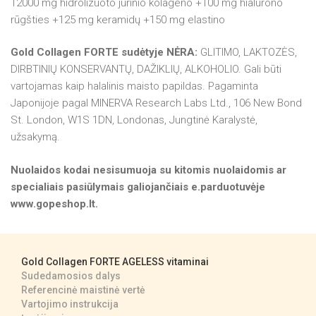
12000 mg hidrolizuoto jūrinio kolageno +100 mg hialurono
rūgšties +125 mg keramidų +150 mg elastino
Gold Collagen FORTE sudėtyje NĖRA:
GLITIMO, LAKTOZĖS,
DIRBTINIŲ KONSERVANTŲ, DAŽIKLIŲ, ALKOHOLIO. Gali būti
vartojamas kaip halalinis maisto papildas. Pagaminta
Japonijoje pagal MINERVA Research Labs Ltd., 106 New Bond
St. London, W1S 1DN, Londonas, Jungtinė Karalystė,
užsakymą.
Nuolaidos kodai nesisumuoja su kitomis nuolaidomis ar
specialiais pasiūlymais galiojančiais e.parduotuvėje
www.gopeshop.lt.
Gold Collagen FORTE AGELESS vitaminai
Sudedamosios dalys
Referencinė maistinė vertė
Vartojimo instrukcija