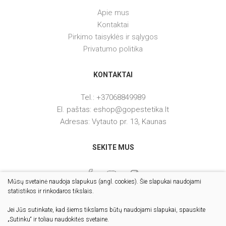
Apie mus
Kontaktai
Pirkimo taisyklės ir sąlygos
Privatumo politika
KONTAKTAI
Tel.: +37068849989
El. paštas: eshop@gopestetika.lt
Adresas: Vytauto pr. 13, Kaunas
SEKITE MUS
Mūsų svetainė naudoja slapukus (angl. cookies). Šie slapukai naudojami
statistikos ir rinkodaros tikslais.
Jei Jūs sutinkate, kad šiems tikslams būtų naudojami slapukai, spauskite
„Sutinku“ ir toliau naudokitės svetaine.