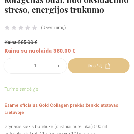
streso, energijos trūkumo
(0 vertinimų)
Kaina 585.00 €
Kaina su nuolaida 380.00 €
-
+
Į krepšelį
Turime sandėlyje
Esame oficialus Gold Collagen prekės ženklo atstovas
Lietuvoje
Grynasis kiekis buteliuke (stikliniai buteliukai) 500 ml. 1
buteliukas 50 ml. / 1 dėžutėje yra 10 buteliukų.