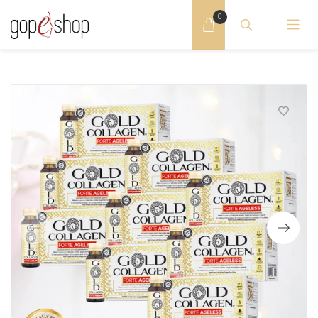
0
GOLD COLLAGEN geriamas kolagenas
GOLD COLLAGEN odai, nagams, plaukams
GOLD COLLAGEN plaukų grožiui
GOLD COLLAGEN sąnariams, sportui
GOLD COLLAGEN kosmetika
GOLD COLLAGEN serumai
GOLD COLLAGEN tabletės
INSTITUTE BCN kremai
INSTITUTE BCN prebiotics kremai
FROIKA kosmetikos rinkiniai
INSTITUTE BCN serumai
FROIKA kremai su hialuronu